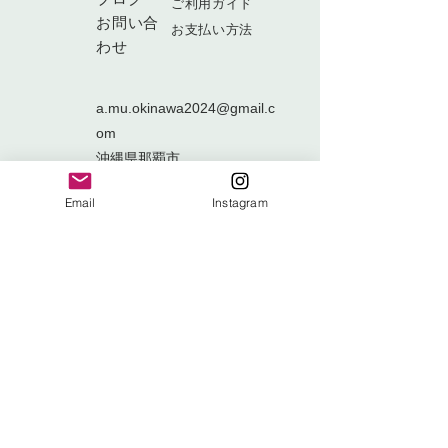
ご利用ガイド
お問い合
​お支払い方法
わせ
a.mu.okinawa2024@gmail.c
om
沖縄県那覇市
松尾2－19－5
Email
Instagram
【2-19-5,Matsuo,Naha-
shi,OKINAWA-KEN,Japan】