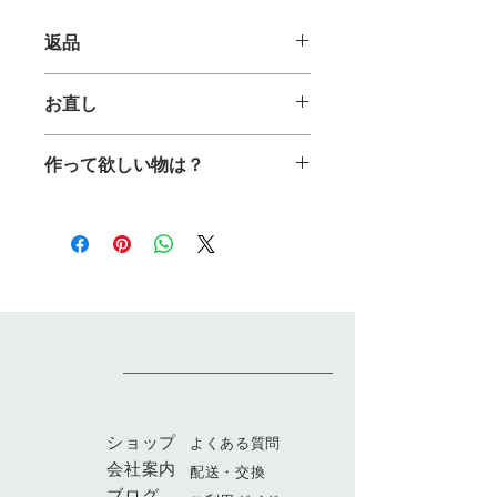
返品
商品到着後1週間以内にご連絡いただ
お直し
ければ、サイズが合わない場合などの
返品・返金を承ります。
ご購入から2ヶ月以内であれば、ご連
※送料はお客様ご負担（元払い）とな
作って欲しい物は？
絡のうえ、無料でお直しを承ります。
ります。
※送料のみお客様にご負担いただきま
どんな商品が欲しいですか？どんな商
す。
品を作って欲しいです？
あなたが望むものをお教え頂いたり、
画像など頂ければ可能であればお作り
します。​
ショップ
​よくある質問
会社案内
配送・交換
​ブログ